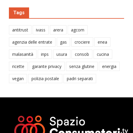
Tags
antitrust
ivass
arera
agcom
agenzia delle entrate
gas
crociere
enea
malasanità
inps
usura
consob
cucina
ricette
garante privacy
senza glutine
energia
vegan
polizia postale
padri separati