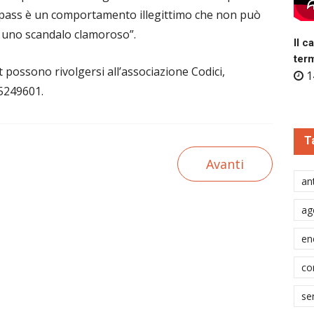
 Compass è un comportamento illegittimo che non può
n uno scandalo clamoroso”.
Il c
ter
nt possono rivolgersi all’associazione Codici,
1
55249601.
T
Avanti
ant
ag
en
co
se