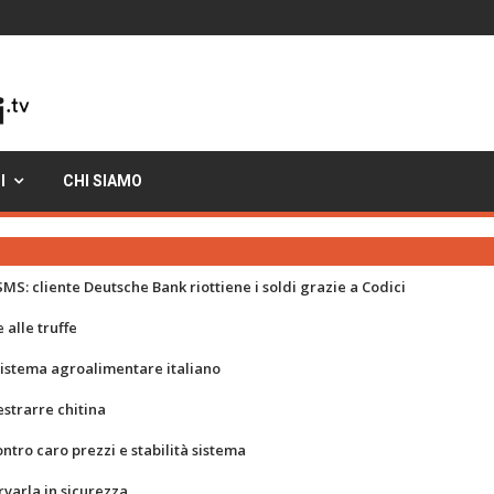
I
CHI SIAMO
MS: cliente Deutsche Bank riottiene i soldi grazie a Codici
 alle truffe
 sistema agroalimentare italiano
strarre chitina
ontro caro prezzi e stabilità sistema
rvarla in sicurezza