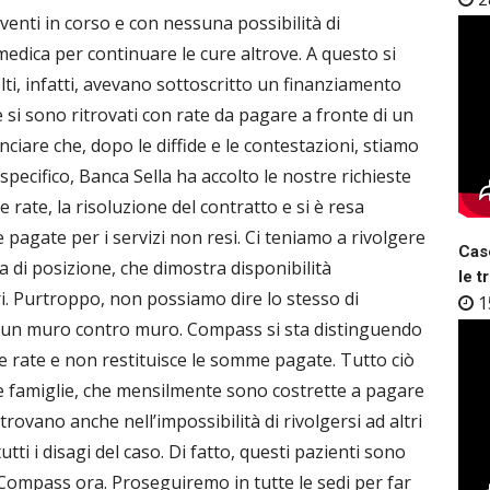
nti in corso e con nessuna possibilità di
dica per continuare le cure altrove. A questo si
i, infatti, avevano sottoscritto un finanziamento
 si sono ritrovati con rate da pagare a fronte di un
nciare che, dopo le diffide e le contestazioni, stiamo
 specifico, Banca Sella ha accolto le nostre richieste
rate, la risoluzione del contratto e si è resa
 pagate per i servizi non resi. Ci teniamo a rivolgere
Case
 di posizione, che dimostra disponibilità
le t
ri. Purtroppo, non possiamo dire lo stesso di
1
e un muro contro muro. Compass si sta distinguendo
e rate e non restituisce le somme pagate. Tutto ciò
e famiglie, che mensilmente sono costrette a pagare
itrovano anche nell’impossibilità di rivolgersi ad altri
tti i disagi del caso. Di fatto, questi pazienti sono
i Compass ora. Proseguiremo in tutte le sedi per far