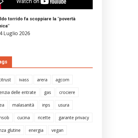
aldo torrido fa scoppiare la "povertà
mica"
4 Luglio 2026
ags
itrust
ivass
arera
agcom
enzia delle entrate
gas
crociere
ea
malasanità
inps
usura
nsob
cucina
ricette
garante privacy
nza glutine
energia
vegan