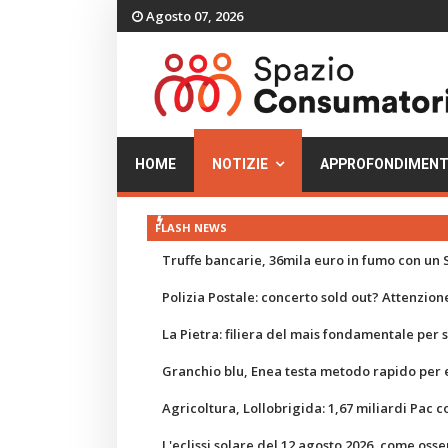
Agosto 07, 2026
HOME
NOTIZIE
APPROFONDIMENT
FLASH NEWS
Truffe bancarie, 36mila euro in fumo con un S
Polizia Postale: concerto sold out? Attenzione
La Pietra: filiera del mais fondamentale per
Granchio blu, Enea testa metodo rapido per e
Agricoltura, Lollobrigida: 1,67 miliardi Pac c
L'eclissi solare del 12 agosto 2026, come osse