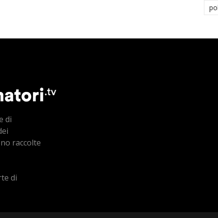
po
e di
dei
ono raccolte
te di