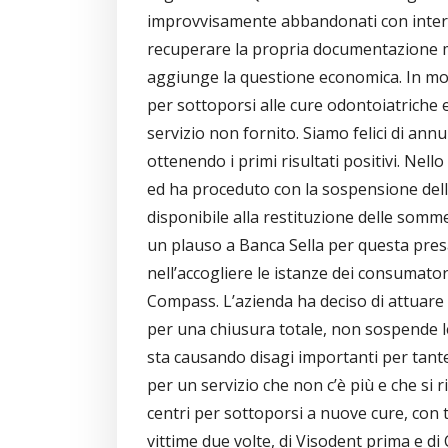
improvvisamente abbandonati con interve
recuperare la propria documentazione me
aggiunge la questione economica. In molt
per sottoporsi alle cure odontoiatriche e
servizio non fornito. Siamo felici di annu
ottenendo i primi risultati positivi. Nello
ed ha proceduto con la sospensione delle 
disponibile alla restituzione delle somme
un plauso a Banca Sella per questa presa
nell’accogliere le istanze dei consumato
Compass. L’azienda ha deciso di attuar
per una chiusura totale, non sospende l
sta causando disagi importanti per tant
per un servizio che non c’è più e che si r
centri per sottoporsi a nuove cure, con tu
vittime due volte, di Visodent prima e d