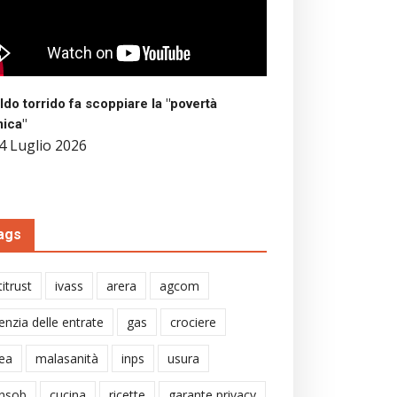
aldo torrido fa scoppiare la "povertà
mica"
4 Luglio 2026
ags
itrust
ivass
arera
agcom
enzia delle entrate
gas
crociere
ea
malasanità
inps
usura
nsob
cucina
ricette
garante privacy