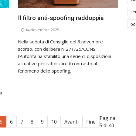
se
Il filtro anti-spoofing raddoppia
po
14 Novembre 2025
Nella seduta di Consiglio del 6 novembre
scorso, con delibera n. 271/25/CONS,
l’Autorità ha stabilito una serie di disposizioni
attuative per rafforzare il contrasto al
fenomeno dello spoofing.
la
Pagina
5
6
7
8
9
10
Avanti
Fine
5 di 40