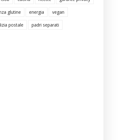
nza glutine
energia
vegan
lizia postale
padri separati