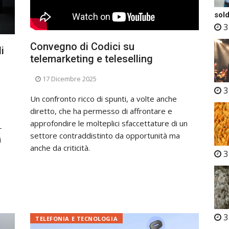
sold
3
Convegno di Codici su
i
telemarketing e teleselling
17 Dicembre 2025
3
Un confronto ricco di spunti, a volte anche
diretto, che ha permesso di affrontare e
approfondire le molteplici sfaccettature di un
–
settore contraddistinto da opportunità ma
i
anche da criticità.
3
3
TELEFONIA E TECNOLOGIA