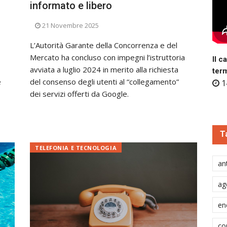
informato e libero
21 Novembre 2025
L’Autorità Garante della Concorrenza e del
Mercato ha concluso con impegni l’istruttoria
Il c
avviata a luglio 2024 in merito alla richiesta
ter
e
del consenso degli utenti al “collegamento”
1
dei servizi offerti da Google.
T
TELEFONIA E TECNOLOGIA
ant
ag
en
co