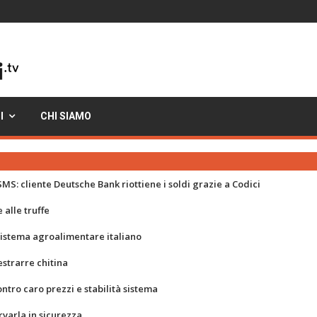
I
CHI SIAMO
MS: cliente Deutsche Bank riottiene i soldi grazie a Codici
 alle truffe
 sistema agroalimentare italiano
strarre chitina
ontro caro prezzi e stabilità sistema
rvarla in sicurezza