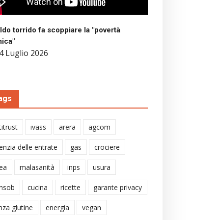
aldo torrido fa scoppiare la "povertà
mica"
4 Luglio 2026
ags
itrust
ivass
arera
agcom
enzia delle entrate
gas
crociere
ea
malasanità
inps
usura
nsob
cucina
ricette
garante privacy
nza glutine
energia
vegan