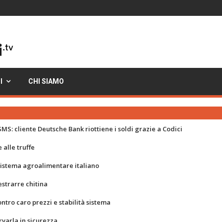
I
CHI SIAMO
MS: cliente Deutsche Bank riottiene i soldi grazie a Codici
 alle truffe
 sistema agroalimentare italiano
strarre chitina
ontro caro prezzi e stabilità sistema
rvarla in sicurezza