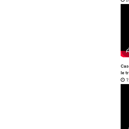
Case
le t
1