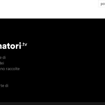
po
e di
dei
ono raccolte
te di