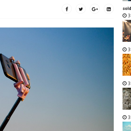
sold
3
3
3
3