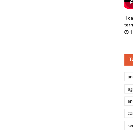
Il c
ter
1
T
ant
ag
en
co
se