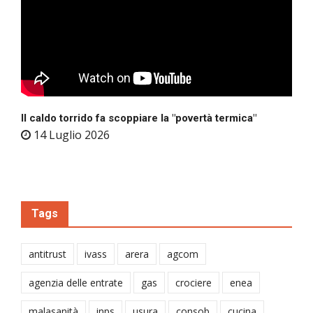
Il caldo torrido fa scoppiare la "povertà termica"
14 Luglio 2026
Tags
antitrust
ivass
arera
agcom
agenzia delle entrate
gas
crociere
enea
malasanità
inps
usura
consob
cucina