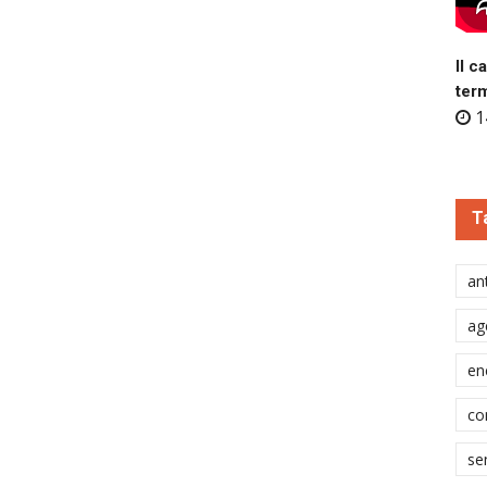
Il c
ter
1
T
ant
ag
en
co
se