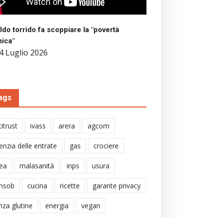
aldo torrido fa scoppiare la "povertà
mica"
4 Luglio 2026
ags
itrust
ivass
arera
agcom
enzia delle entrate
gas
crociere
ea
malasanità
inps
usura
nsob
cucina
ricette
garante privacy
nza glutine
energia
vegan