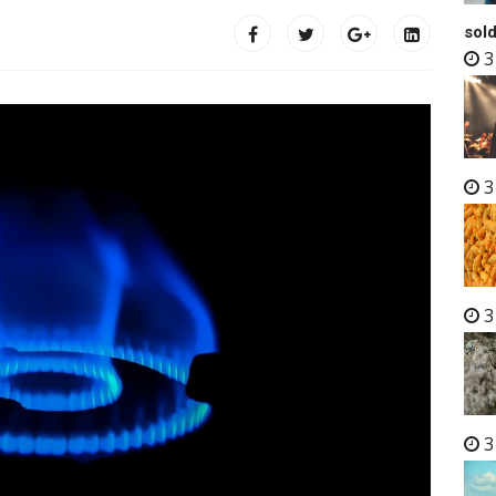
sold
3
3
3
3