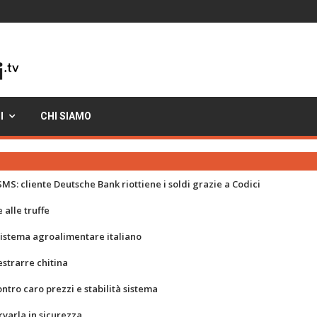
I
CHI SIAMO
MS: cliente Deutsche Bank riottiene i soldi grazie a Codici
 alle truffe
 sistema agroalimentare italiano
strarre chitina
ontro caro prezzi e stabilità sistema
rvarla in sicurezza