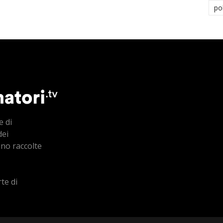
po
e di
dei
ono raccolte
te di