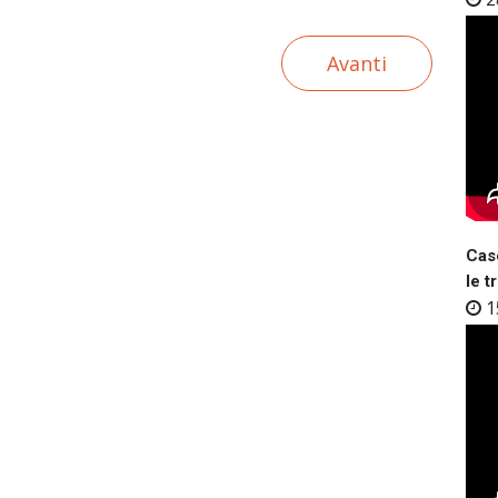
Avanti
Case
le t
1