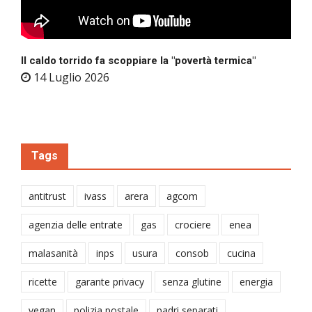
Il caldo torrido fa scoppiare la "povertà termica"
14 Luglio 2026
Tags
antitrust
ivass
arera
agcom
agenzia delle entrate
gas
crociere
enea
malasanità
inps
usura
consob
cucina
ricette
garante privacy
senza glutine
energia
vegan
polizia postale
padri separati