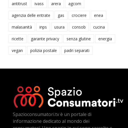
antitrust
ivass
arera
agcom
agenzia delle entrate
gas
crociere
enea
malasanità
inps
usura
consob
cucina
ricette
garante privacy
senza glutine
energia
vegan
polizia postale
padri separati
Spazioconsumatori.tv è un portale di
informazione dedicato al mondo dei
consumatori. Uno spazio in cui sono raccolte e