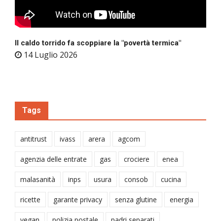
Il caldo torrido fa scoppiare la "povertà termica"
14 Luglio 2026
Tags
antitrust
ivass
arera
agcom
agenzia delle entrate
gas
crociere
enea
malasanità
inps
usura
consob
cucina
ricette
garante privacy
senza glutine
energia
vegan
polizia postale
padri separati