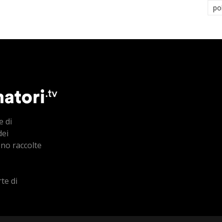
po
e di
dei
ono raccolte
te di