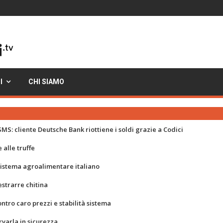
I
CHI SIAMO
MS: cliente Deutsche Bank riottiene i soldi grazie a Codici
 alle truffe
 sistema agroalimentare italiano
strarre chitina
ontro caro prezzi e stabilità sistema
rvarla in sicurezza