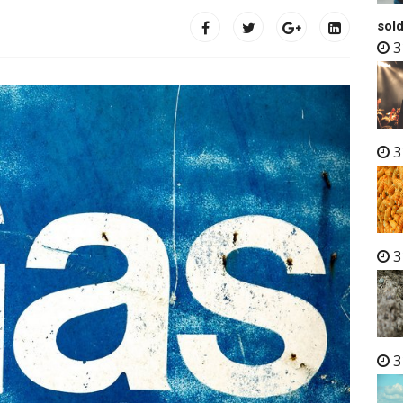
sold
3
3
3
3