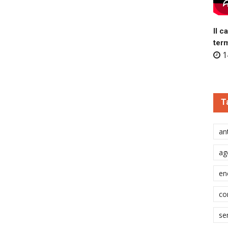
Il c
ter
1
T
ant
ag
en
co
se