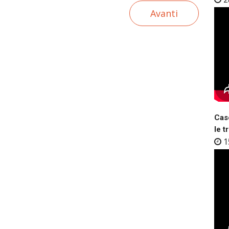
Avanti
Case
le t
1