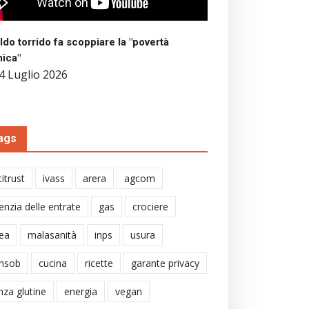
aldo torrido fa scoppiare la "povertà
mica"
4 Luglio 2026
ags
itrust
ivass
arera
agcom
enzia delle entrate
gas
crociere
ea
malasanità
inps
usura
nsob
cucina
ricette
garante privacy
nza glutine
energia
vegan