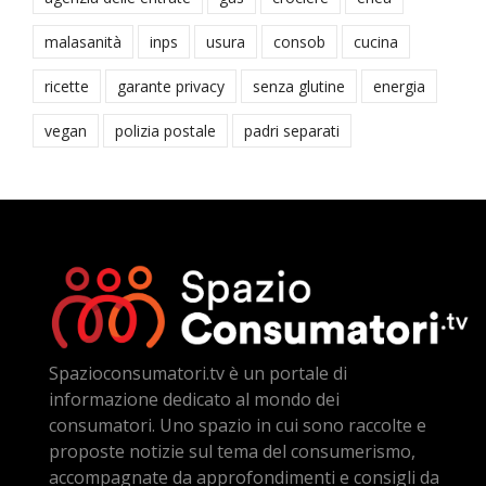
malasanità
inps
usura
consob
cucina
ricette
garante privacy
senza glutine
energia
vegan
polizia postale
padri separati
Spazioconsumatori.tv è un portale di
informazione dedicato al mondo dei
consumatori. Uno spazio in cui sono raccolte e
proposte notizie sul tema del consumerismo,
accompagnate da approfondimenti e consigli da