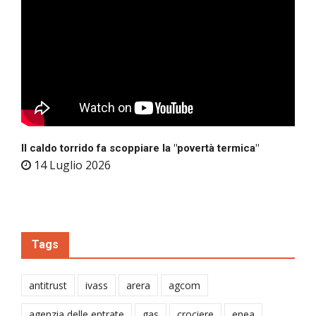
Il caldo torrido fa scoppiare la "povertà termica"
14 Luglio 2026
Tags
antitrust
ivass
arera
agcom
agenzia delle entrate
gas
crociere
enea