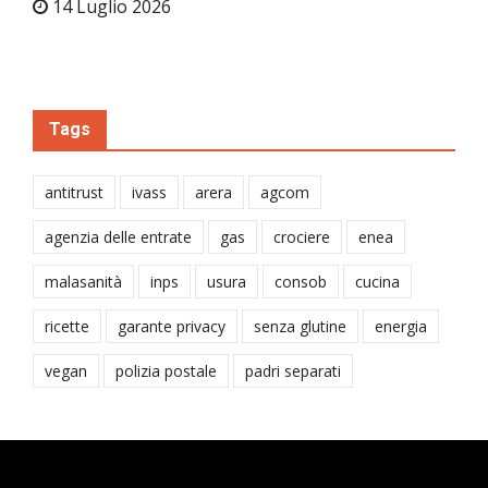
14 Luglio 2026
Tags
antitrust
ivass
arera
agcom
agenzia delle entrate
gas
crociere
enea
malasanità
inps
usura
consob
cucina
ricette
garante privacy
senza glutine
energia
vegan
polizia postale
padri separati