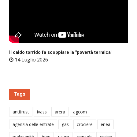
Il caldo torrido fa scoppiare la "povertà termica"
14 Luglio 2026
Tags
antitrust
ivass
arera
agcom
agenzia delle entrate
gas
crociere
enea
malasanità
inps
usura
consob
cucina