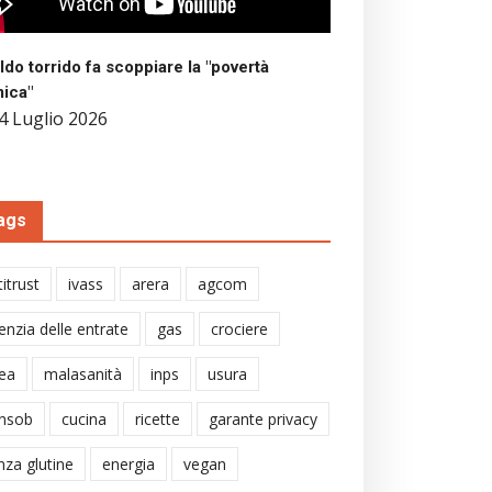
aldo torrido fa scoppiare la "povertà
mica"
4 Luglio 2026
ags
itrust
ivass
arera
agcom
enzia delle entrate
gas
crociere
ea
malasanità
inps
usura
nsob
cucina
ricette
garante privacy
nza glutine
energia
vegan