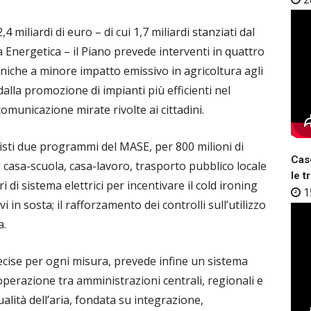
 miliardi di euro – di cui 1,7 miliardi stanziati dal
 Energetica – il Piano prevede interventi in quattro
cniche a minore impatto emissivo in agricoltura agli
dalla promozione di impianti più efficienti nel
omunicazione mirate rivolte ai cittadini.
visti due programmi del MASE, per 800 milioni di
Case
 casa-scuola, casa-lavoro, trasporto pubblico locale
le t
 di sistema elettrici per incentivare il cold ironing
1
i in sosta; il rafforzamento dei controlli sull’utilizzo
a.
recise per ogni misura, prevede infine un sistema
perazione tra amministrazioni centrali, regionali e
lità dell’aria, fondata su integrazione,