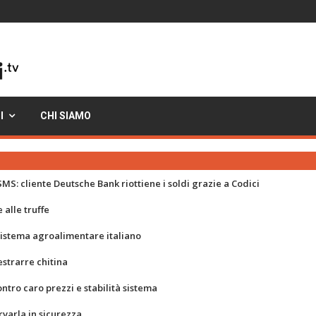
I
CHI SIAMO
MS: cliente Deutsche Bank riottiene i soldi grazie a Codici
 alle truffe
 sistema agroalimentare italiano
strarre chitina
ontro caro prezzi e stabilità sistema
rvarla in sicurezza