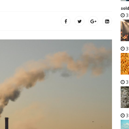
sold
3
3
3
3