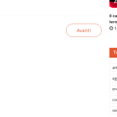
Il c
ter
1
Avanti
T
ant
ag
en
co
se