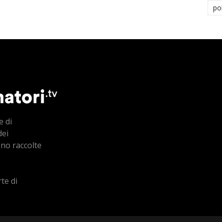
po
e di
dei
ono raccolte
te di