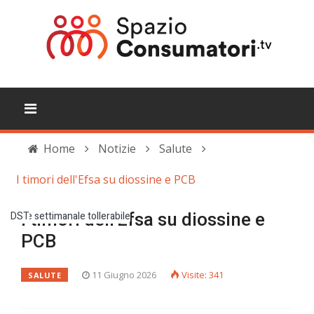
Home
Notizie
Salute
I timori dell'Efsa su diossine e PCB
diossina
popolazione
parere scientifico
tossicità
dose settimanale tollerabile
DST
I timori dell'Efsa su diossine e
PCB
11 Giugno 2026
Visite: 341
SALUTE