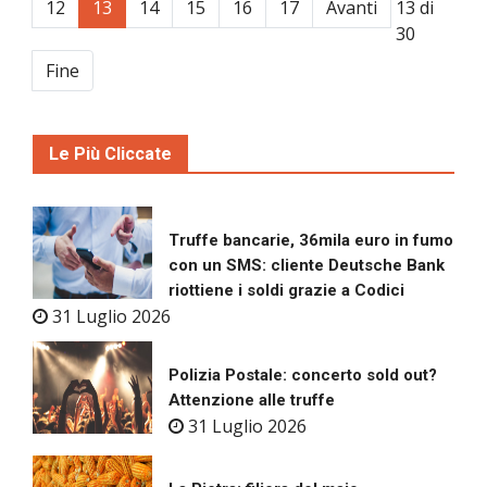
12
13
14
15
16
17
Avanti
13 di
30
Fine
Le Più Cliccate
Truffe bancarie, 36mila euro in fumo
con un SMS: cliente Deutsche Bank
riottiene i soldi grazie a Codici
31 Luglio 2026
Polizia Postale: concerto sold out?
Attenzione alle truffe
31 Luglio 2026