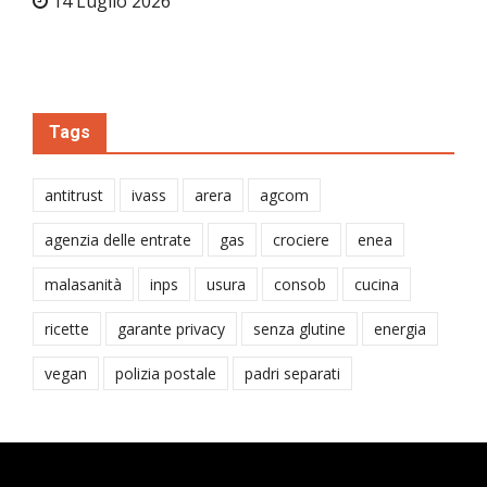
14 Luglio 2026
Tags
antitrust
ivass
arera
agcom
agenzia delle entrate
gas
crociere
enea
malasanità
inps
usura
consob
cucina
ricette
garante privacy
senza glutine
energia
vegan
polizia postale
padri separati